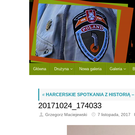
Główna
Drużyna
Nowa galeria
Galeria
B
«
HARCERSKIE SPOTKANIA Z HISTORIĄ –
20171024_174033
Grzegorz Maciejewski
7 listopada, 2017