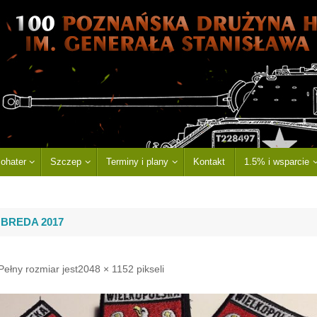
ohater
Szczep
Terminy i plany
Kontakt
1.5% i wsparcie
 BREDA 2017
Pełny rozmiar jest
2048 × 1152
pikseli